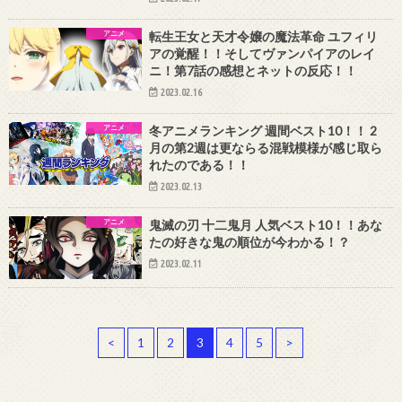
アニメ
転生王女と天才令嬢の魔法革命 ユフィリ
アの覚醒！！そしてヴァンパイアのレイ
ニ！第7話の感想とネットの反応！！
2023.02.16
アニメ
冬アニメランキング 週間ベスト10！！ 2
月の第2週は更ならる混戦模様が感じ取ら
れたのである！！
2023.02.13
アニメ
鬼滅の刃 十二鬼月 人気ベスト10！！あな
たの好きな鬼の順位が今わかる！？
2023.02.11
<
1
2
3
4
5
>