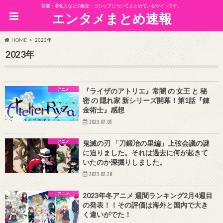
芸能・著名人などの最新・ゴシップについてまとめているサイトです。
エンタメまとめ速報
HOME
2023年
2023年
アニメ
『ライザのアトリエ』常闇 の 女王 と 秘
密 の 隠れ家 新シリーズ開幕！第1話『錬
金術士』感想
2023.07.05
アニメ
鬼滅の刃 「刀鍛冶の里編」上弦会議の謎
に迫りました。それは過去に何が起きて
いたのか深掘りしました。
2023.02.28
アニメ
2023年冬アニメ 週間ランキング2月4週目
の発表！！その評価は海外と国内で大き
く違いがでた！