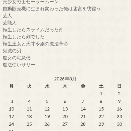
美少女戦士セーラームーン
自動販売機に生まれ変わった俺は迷宮を彷徨う
芸人
芸能人
転生したらスライムだった件
転生したら剣でした
転生王女と天才令嬢の魔法革命
鬼滅の刃
魔女の宅急便
魔法使いサリー
2026年8月
月
火
水
木
金
土
日
1
2
3
4
5
6
7
8
9
10
11
12
13
14
15
16
17
18
19
20
21
22
23
24
25
26
27
28
29
30