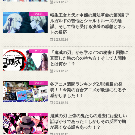
2023.02.27
アニメ
転生王女と天才令嬢の魔法革命の第8話 ア
ルガルドの苦悩とシャルトルーズの陰
謀、そして待ち受ける決着の感想とネッ
トの反応
2023.02.24
アニメ
「鬼滅の刃」から学ぶ7つの秘密！困難に
直面した時の心の持ち方！そして人間性
とは何か！？
2023.02.22
アニメ
冬アニメ週間ランキング2月3週目の発
表！！今期の百合アニメが最強になる予
感がしました！！
2023.02.20
アニメ
鬼滅の刃 上弦の鬼たちの過去には悲しい
話ばかりであった！しかしその反面で胸
が悪くなる話もあった！？
2023.02.17