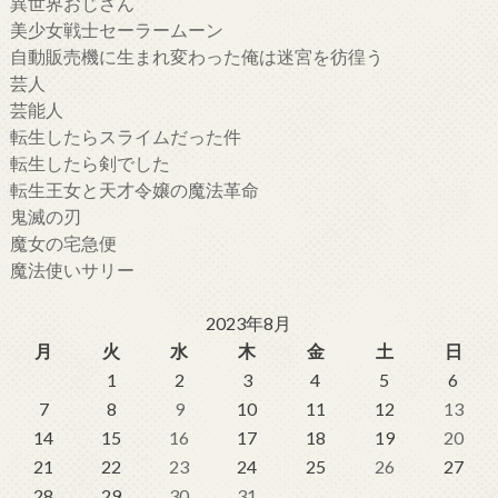
異世界おじさん
美少女戦士セーラームーン
自動販売機に生まれ変わった俺は迷宮を彷徨う
芸人
芸能人
転生したらスライムだった件
転生したら剣でした
転生王女と天才令嬢の魔法革命
鬼滅の刃
魔女の宅急便
魔法使いサリー
2023年8月
月
火
水
木
金
土
日
1
2
3
4
5
6
7
8
9
10
11
12
13
14
15
16
17
18
19
20
21
22
23
24
25
26
27
28
29
30
31