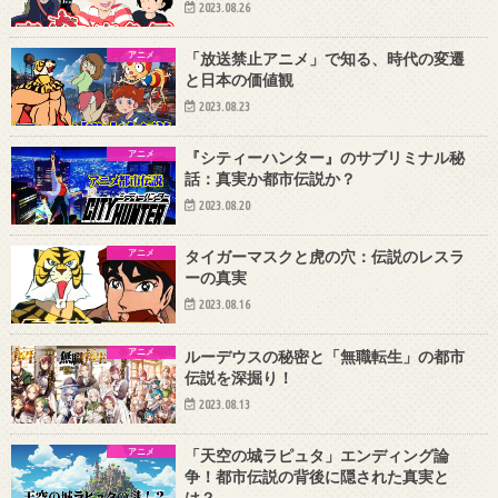
2023.08.26
アニメ
「放送禁止アニメ」で知る、時代の変遷
と日本の価値観
2023.08.23
アニメ
『シティーハンター』のサブリミナル秘
話：真実か都市伝説か？
2023.08.20
アニメ
タイガーマスクと虎の穴：伝説のレスラ
ーの真実
2023.08.16
アニメ
ルーデウスの秘密と「無職転生」の都市
伝説を深掘り！
2023.08.13
アニメ
「天空の城ラピュタ」エンディング論
争！都市伝説の背後に隠された真実と
は？