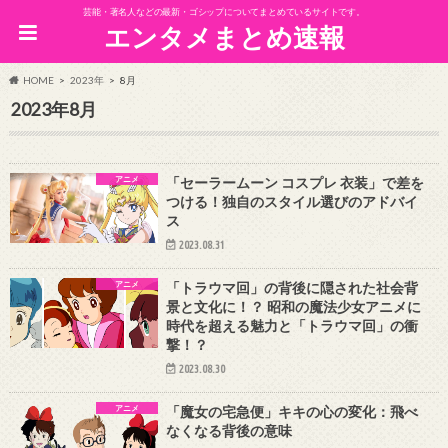
芸能・著名人などの最新・ゴシップについてまとめているサイトです。
エンタメまとめ速報
HOME
2023年
8月
2023年8月
アニメ
「セーラームーン コスプレ 衣装」で差を
つける！独自のスタイル選びのアドバイ
ス
2023.08.31
アニメ
「トラウマ回」の背後に隠された社会背
景と文化に！？ 昭和の魔法少女アニメに
時代を超える魅力と「トラウマ回」の衝
撃！？
2023.08.30
アニメ
「魔女の宅急便」キキの心の変化：飛べ
なくなる背後の意味