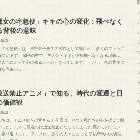
S
魔女の宅急便」キキの心の変化：飛べなく
る背後の意味
.08.26
女の宅急便」は、角野栄子先生の名作として知られ、 多くのファンに
れています。 物語の中で、主人公・キキが突如飛べなくなる場面は、
の人々にとって心に残るシーンとなっています。 しかし、その背後に
確な理由が…
放送禁止アニメ」で知る、時代の変遷と日
の価値観
.08.23
にちは、アニメ好きの皆さん！ 今回は、かつて私たちの心を捉えて離
かった、 しかし現在では放送禁止となってしまった 懐かしのアニメ
を振り返ります。 アニメは、多くの人々にとって 子供時代の大切な