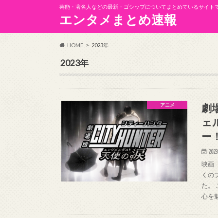
芸能・著名人などの最新・ゴシップについてまとめているサイト
エンタメまとめ速報
HOME
2023年
2023年
劇
アニメ
ェ
ー
2023
映画
くの
た。
心を