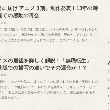
君に届け アニメ 3 期』制作発表！13年の時
経ての感動の再会
.09.05
『君に届け』の第3期『君に届け 3RD SEASON』が 制作されること
されました。 2024年にNetflixでの世界独占配信が決定しており、
ンからは大きな期待が寄せられています。 このアニメは、多く…
«
ニスの最後を詳しく解説！「無職転生」
eb版での描写の違いでその運命が！？
2
.09.05
2
職転生」という作品は、 多くのファンに愛されている異世界転生もの
説です。 この物語の中で、 特に注目を集めているキャラクターがゼ
2
です。 ゼニスは主人公ルーデウスの母親として、 彼の成長や冒険を
2
る重要な存在…
2