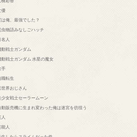
大橋彩香
女優
実は俺、最強でした？
昆虫物語みなしごハッチ
有名人
機動戦士ガンダム
機動戦士ガンダム 水星の魔女
歌手
無職転生
異世界おじさん
美少女戦士セーラームーン
自動販売機に生まれ変わった俺は迷宮を彷徨う
芸人
芸能人
転生したらスライムだった件