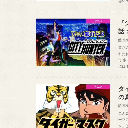
思い
『
アニメ
話
2023
皆さ
れた
て 
には
タ
アニメ
の
2023
こん
ーマ
ク』