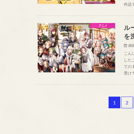
作品
ル
アニメ
を
2023
こん
した
ての
受け
1
2