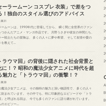
2
セーラームーン コスプレ 衣装」で差をつ
2
る！独自のスタイル選びのアドバイス
2
.08.31
2
ラームーンは、1990年代に登場してから、 瞬く間に全世界のファン
2
をつかんだアニメ・マンガ作品です。 月野うさぎや彼女の仲間たち、
ラー戦士たちの冒険は、 多くの人々に夢や希望、 そして友情や愛の
2
さを教えて…
2
2
トラウマ回」の背後に隠された社会背景と
2
化に！？ 昭和の魔法少女アニメに時代を超
る魅力と「トラウマ回」の衝撃！？
.08.30
の魔法少女アニメは、 その独特の魅力と深い物語性で、 多くの人々
に刻まれています。 その中でも、特に印象的なエピソードや 「トラ
回」と呼ばれる回は、 今でも多くのファンに語り継がれています。
B
らのエピソー…