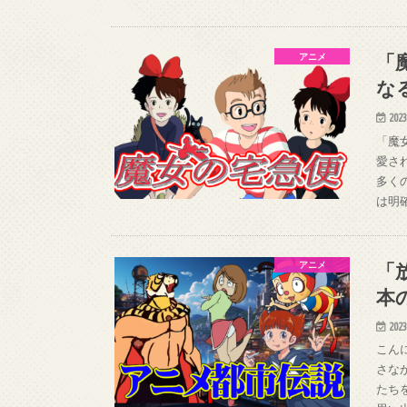
「
アニメ
な
2023
「魔
愛さ
多く
は明
「
アニメ
本
2023
こん
さな
たち