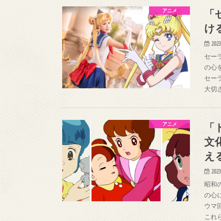
「
アニメ
け
2023
セー
の心
セー
大切
「
アニメ
文
え
2023
昭和
の心
ウマ
これ