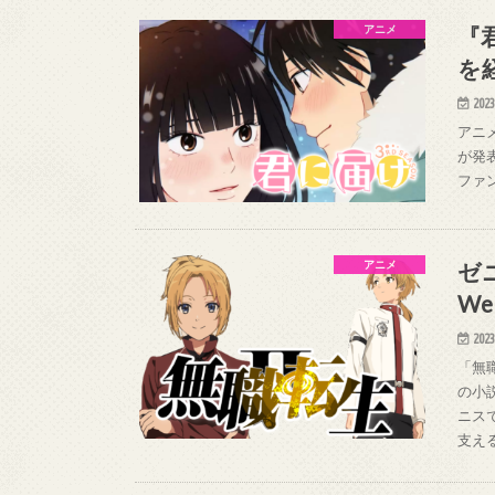
『
アニメ
を
2023
アニメ
が発表
ファ
ゼ
アニメ
W
2023
「無
の小
ニス
支え