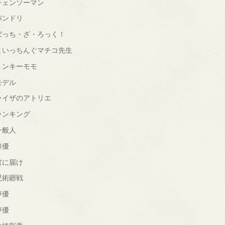
チェンソーマン
バンドリ
ぼっち・ざ・ろっく！
まいっちんぐマチコ先生
ミンキーモモ
モデル
ライザのアトリエ
ランキング
一般人
俳優
君に届け
呪術廻戦
声優
声優