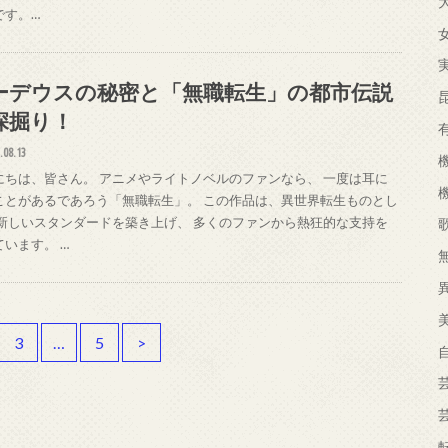
です。…
ーデウスの秘密と「無職転生」の都市伝説
深掘り！
.08.13
にちは、皆さん。 アニメやライトノベルのファンなら、 一度は耳に
ことがあるであろう「無職転生」。 この作品は、異世界転生ものとし
 新しいスタンダードを築き上げ、 多くのファンから熱狂的な支持を
ています。 …
3
…
5
>