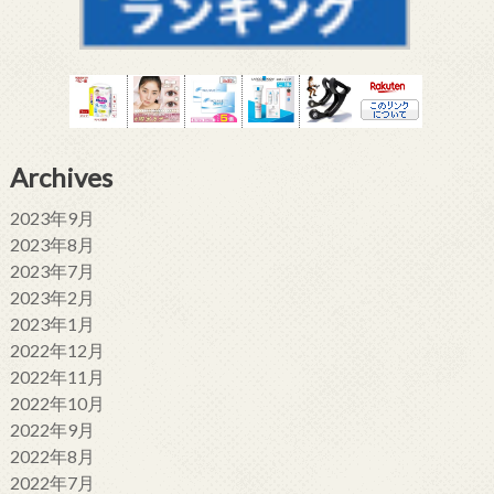
Archives
2023年9月
2023年8月
2023年7月
2023年2月
2023年1月
2022年12月
2022年11月
2022年10月
2022年9月
2022年8月
2022年7月