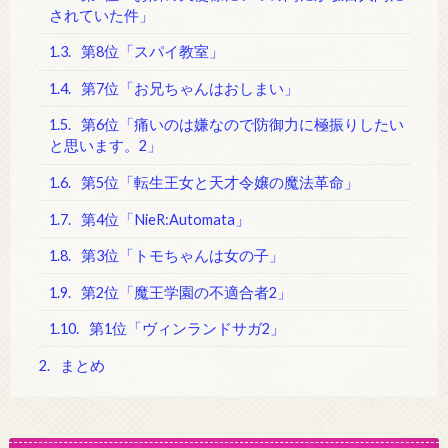
されていた件」
1.3.
第8位「スパイ教室」
1.4.
第7位「お兄ちゃんはおしまい」
1.5.
第6位「痛いのは嫌なので防御力に極振りしたい
と思います。2」
1.6.
第5位「転生王女と天才令嬢の魔法革命」
1.7.
第4位「NieR:Automata」
1.8.
第3位「トモちゃんは女の子」
1.9.
第2位「魔王学園の不適合者2」
1.10.
第1位「ヴィンランドサガ2」
2.
まとめ