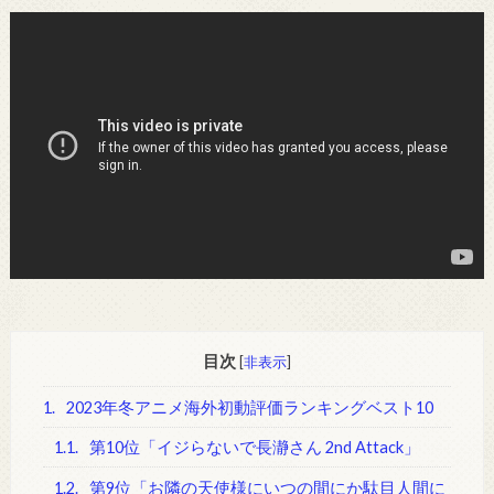
目次
[
非表示
]
1.
2023年冬アニメ海外初動評価ランキングベスト10
1.1.
第10位「イジらないで長瀞さん 2nd Attack」
1.2.
第9位「お隣の天使様にいつの間にか駄目人間に