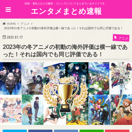
芸能・著名人などの最新・ゴシップについてまとめているサイトです。
エンタメまとめ速報
HOME
アニメ
2023年の冬アニメの初動の海外評価は横一線であった！それは国内でも同じ評価である！
2023.01.17
アニメ
2023年の冬アニメの初動の海外評価は横一線であ
った！それは国内でも同じ評価である！