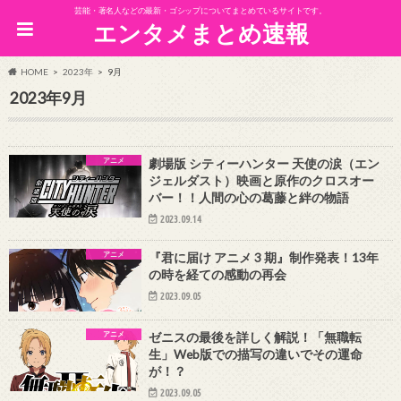
芸能・著名人などの最新・ゴシップについてまとめているサイトです。
エンタメまとめ速報
HOME
2023年
9月
2023年9月
アニメ
劇場版 シティーハンター 天使の涙（エン
ジェルダスト）映画と原作のクロスオー
バー！！人間の心の葛藤と絆の物語
2023.09.14
アニメ
『君に届け アニメ 3 期』制作発表！13年
の時を経ての感動の再会
2023.09.05
アニメ
ゼニスの最後を詳しく解説！「無職転
生」Web版での描写の違いでその運命
が！？
2023.09.05