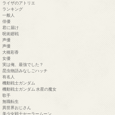
ライザのアトリエ
ランキング
一般人
俳優
君に届け
呪術廻戦
声優
声優
大橋彩香
女優
実は俺、最強でした？
昆虫物語みなしごハッチ
有名人
機動戦士ガンダム
機動戦士ガンダム 水星の魔女
歌手
無職転生
異世界おじさん
美少女戦士セーラームーン