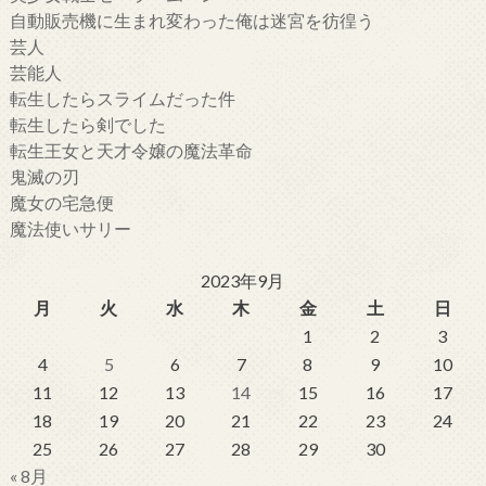
自動販売機に生まれ変わった俺は迷宮を彷徨う
芸人
芸能人
転生したらスライムだった件
転生したら剣でした
転生王女と天才令嬢の魔法革命
鬼滅の刃
魔女の宅急便
魔法使いサリー
2023年9月
月
火
水
木
金
土
日
1
2
3
4
5
6
7
8
9
10
11
12
13
14
15
16
17
18
19
20
21
22
23
24
25
26
27
28
29
30
« 8月