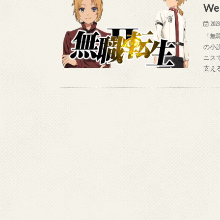
W
2023
「無
の小
ニス
支え