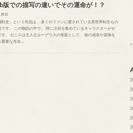
eb版での描写の違いでその運命が！？
.09.05
職転生」という作品は、 多くのファンに愛されている異世界転生もの
説です。 この物語の中で、 特に注目を集めているキャラクターがゼ
です。 ゼニスは主人公ルーデウスの母親として、 彼の成長や冒険を
る重要な存在…
«
2
2
2
2
2
2