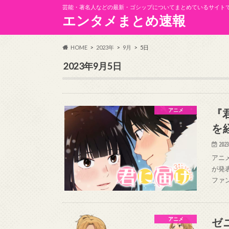
芸能・著名人などの最新・ゴシップについてまとめているサイト
エンタメまとめ速報
HOME
2023年
9月
5日
2023年9月5日
『
アニメ
を
2023
アニメ
が発表
ファ
ゼ
アニメ