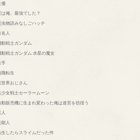
女優
実は俺、最強でした？
昆虫物語みなしごハッチ
有名人
機動戦士ガンダム
機動戦士ガンダム 水星の魔女
歌手
無職転生
異世界おじさん
美少女戦士セーラームーン
自動販売機に生まれ変わった俺は迷宮を彷徨う
芸人
芸能人
転生したらスライムだった件