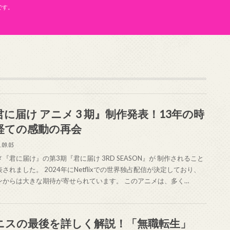
です。
君に届け アニメ 3 期』制作発表！13年の時
経ての感動の再会
.09.05
『君に届け』の第3期『君に届け 3RD SEASON』が 制作されること
されました。 2024年にNetflixでの世界独占配信が決定しており、
ンからは大きな期待が寄せられています。 このアニメは、多く…
ニスの最後を詳しく解説！「無職転生」