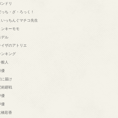
バンドリ
ぼっち・ざ・ろっく！
まいっちんぐマチコ先生
ミンキーモモ
モデル
ライザのアトリエ
ランキング
一般人
俳優
君に届け
呪術廻戦
声優
声優
大橋彩香