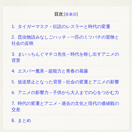
目次
[
非表示
]
1.
タイガーマスク – 伝説のレスラーと時代の変遷
2.
昆虫物語みなしごハッチ – 一匹のミツバチの冒険と
社会の反映
3.
まいっちんぐマチコ先生 – 時代を映し出すアニメの
背景
4.
エスパー魔美 – 超能力と青春の葛藤
5.
放送禁止となった背景 – 社会の変遷とアニメの影響
6.
アニメの影響力 – 子供から大人までの心をつかむ力
7.
時代の変遷とアニメ – 過去の文化と現代の価値観の
交差
8.
まとめ