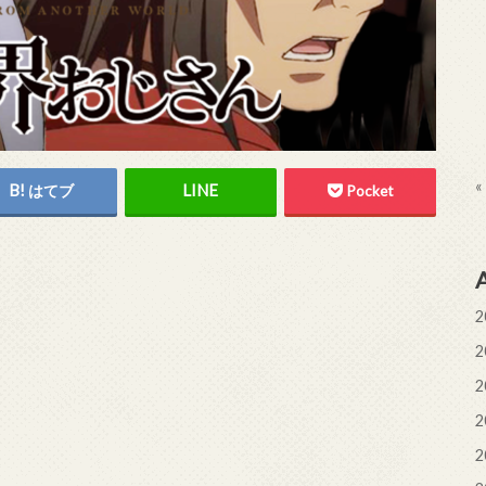
«
はてブ
Pocket
2
2
2
2
2