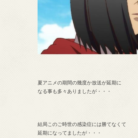
夏アニメの期間の幾度か放送が延期に
なる事も多々ありましたが・・・
結局このご時世の感染症には勝てなくて
延期になってましたが・・・