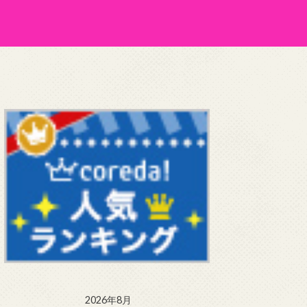
2026年8月