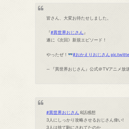
皆さん、大変お待たせしました。
『
#異世界おじさん
』
遂に《次回》新規エピソード！
やったぜ！
#おかえりおじさん
pic.twi
— 『異世界おじさん』公式＠TVアニメ放
#異世界おじさん
8話感想
3人にしっかり攻略させるおじさん偉い!
3人は捨て駒にされてたのか