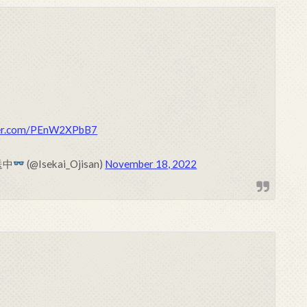
tter.com/PEnW2XPbB7
送中
(@Isekai_Ojisan)
November 18, 2022