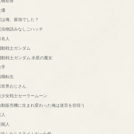
大橋彩香
女優
実は俺、最強でした？
昆虫物語みなしごハッチ
有名人
機動戦士ガンダム
機動戦士ガンダム 水星の魔女
歌手
無職転生
異世界おじさん
美少女戦士セーラームーン
自動販売機に生まれ変わった俺は迷宮を彷徨う
芸人
芸能人
転生したらスライムだった件