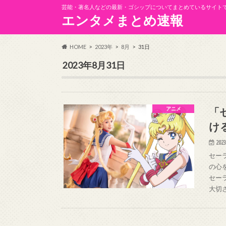
芸能・著名人などの最新・ゴシップについてまとめているサイト
エンタメまとめ速報
HOME
2023年
8月
31日
2023年8月31日
「
アニメ
け
2023
セー
の心
セー
大切