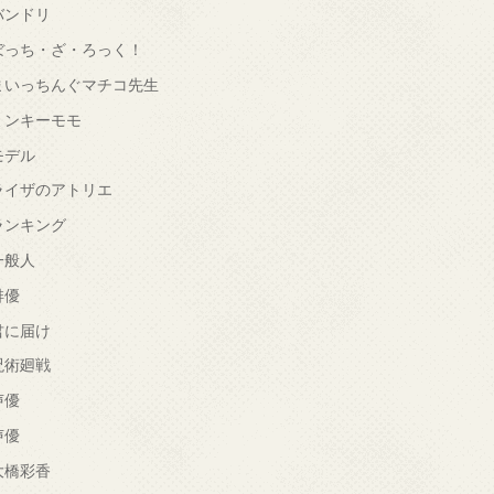
バンドリ
ぼっち・ざ・ろっく！
まいっちんぐマチコ先生
ミンキーモモ
モデル
ライザのアトリエ
ランキング
一般人
俳優
君に届け
呪術廻戦
声優
声優
大橋彩香