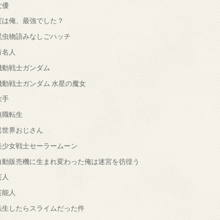
女優
実は俺、最強でした？
昆虫物語みなしごハッチ
有名人
機動戦士ガンダム
機動戦士ガンダム 水星の魔女
歌手
無職転生
異世界おじさん
美少女戦士セーラームーン
自動販売機に生まれ変わった俺は迷宮を彷徨う
芸人
芸能人
転生したらスライムだった件