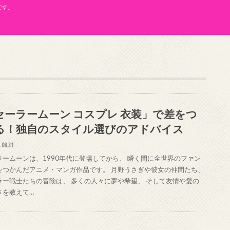
です。
セーラームーン コスプレ 衣装」で差をつ
る！独自のスタイル選びのアドバイス
.08.31
ラームーンは、1990年代に登場してから、 瞬く間に全世界のファン
をつかんだアニメ・マンガ作品です。 月野うさぎや彼女の仲間たち、
ラー戦士たちの冒険は、 多くの人々に夢や希望、 そして友情や愛の
さを教えて…