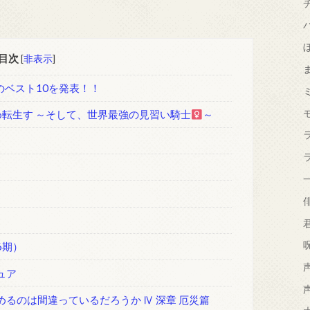
目次
[
非表示
]
のベスト10を発表！！
め転生す ～そして、世界最強の見習い騎士
～
6期）
ュア
めるのは間違っているだろうか Ⅳ 深章 厄災篇