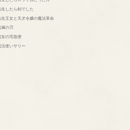
転生したら剣でした
転生王女と天才令嬢の魔法革命
鬼滅の刃
魔女の宅急便
魔法使いサリー