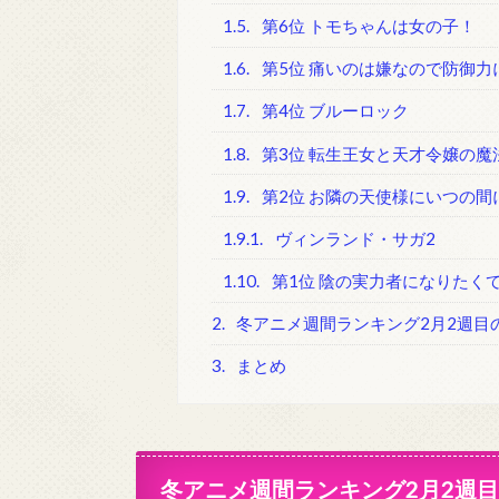
1.5.
第6位 トモちゃんは女の子！
1.6.
第5位 痛いのは嫌なので防御力
1.7.
第4位 ブルーロック
1.8.
第3位 転生王女と天才令嬢の魔
1.9.
第2位 お隣の天使様にいつの
1.9.1.
ヴィンランド・サガ2
1.10.
第1位 陰の実力者になりたく
2.
冬アニメ週間ランキング2月2週目
3.
まとめ
冬アニメ週間ランキング2月2週目