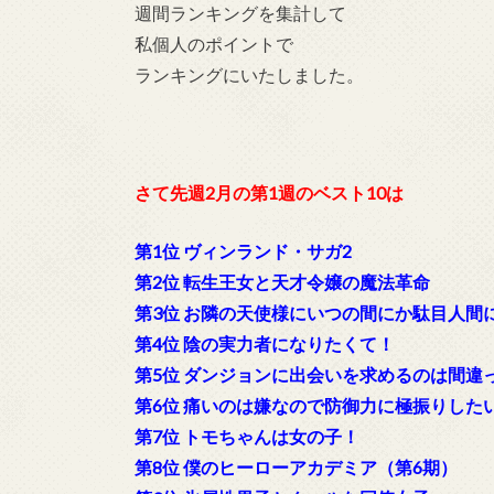
週間ランキングを集計して
私個人のポイントで
ランキングにいたしました。
さて先週2月の第1週のベスト10は
第1位 ヴィンランド・サガ2
第2位 転生王女と天才令嬢の魔法革命
第3位 お隣の天使様にいつの間にか駄目人間
第4位 陰の実力者になりたくて！
第5位 ダンジョンに出会いを求めるのは間違
第6位 痛いのは嫌なので防御力に極振りした
第7位 トモちゃんは女の子！
第8位 僕のヒーローアカデミア（第6期）