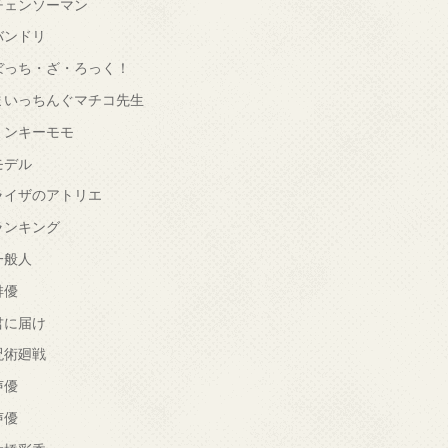
チェンソーマン
バンドリ
ぼっち・ざ・ろっく！
まいっちんぐマチコ先生
ミンキーモモ
モデル
ライザのアトリエ
ランキング
一般人
俳優
君に届け
呪術廻戦
声優
声優