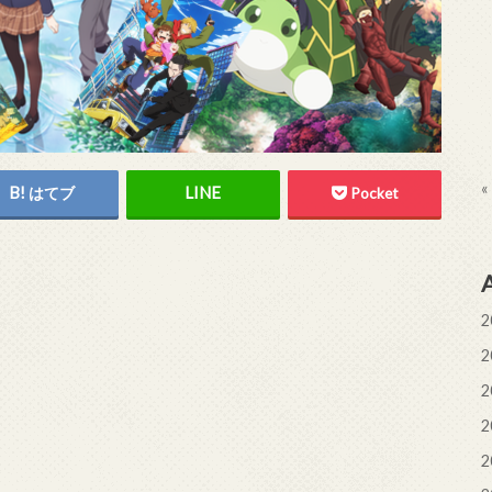
«
はてブ
Pocket
2
2
2
2
2