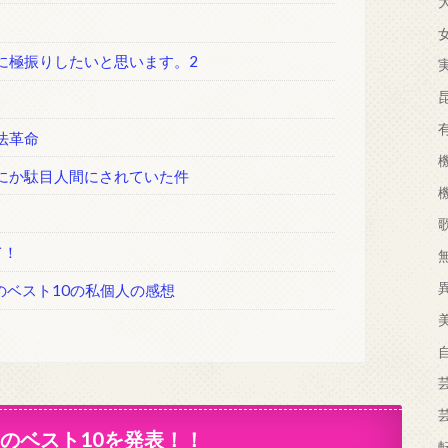
に極振りしたいと思います。2
法革命
間にか駄目人間にされていた件
て！
のベスト10の私個人の感想
のベスト10を発表！！