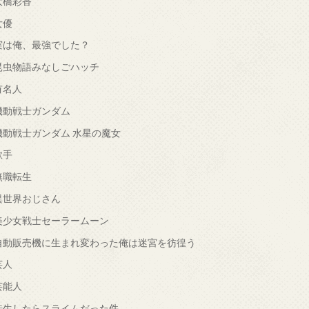
大橋彩香
女優
実は俺、最強でした？
昆虫物語みなしごハッチ
有名人
機動戦士ガンダム
機動戦士ガンダム 水星の魔女
歌手
無職転生
異世界おじさん
美少女戦士セーラームーン
自動販売機に生まれ変わった俺は迷宮を彷徨う
芸人
芸能人
転生したらスライムだった件