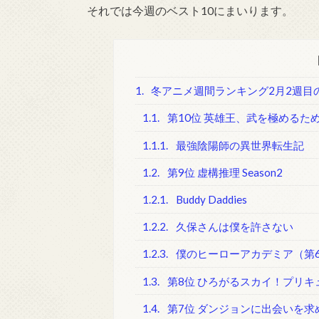
それでは今週のベスト10にまいります。
1.
冬アニメ週間ランキング2月2週目
1.1.
第10位 英雄王、武を極めるた
1.1.1.
最強陰陽師の異世界転生記
1.2.
第9位 虚構推理 Season2
1.2.1.
Buddy Daddies
1.2.2.
久保さんは僕を許さない
1.2.3.
僕のヒーローアカデミア（第
1.3.
第8位 ひろがるスカイ！プリキ
1.4.
第7位 ダンジョンに出会いを求