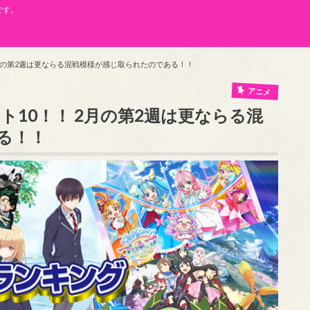
です。
2月の第2週は更ならる混戦模様が感じ取られたのである！！
アニメ
ト10！！ 2月の第2週は更ならる混
る！！