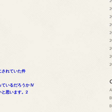
2
2
2
2
2
2
2
2
2
にされていた件
っているだろうか Ⅳ
いと思います。2
B