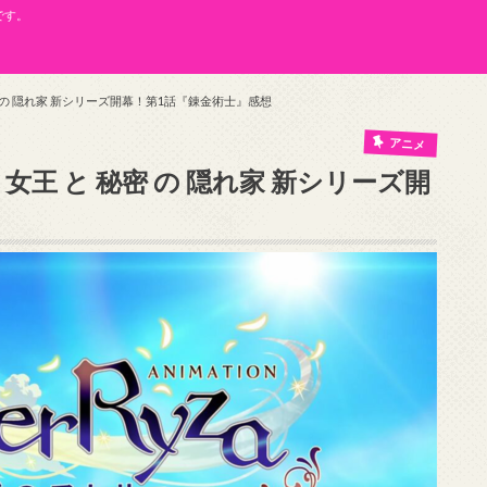
です。
密 の 隠れ家 新シリーズ開幕！第1話『錬金術士』感想
アニメ
女王 と 秘密 の 隠れ家 新シリーズ開