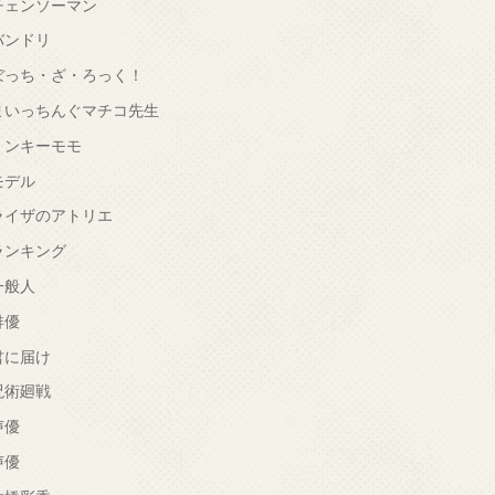
チェンソーマン
バンドリ
ぼっち・ざ・ろっく！
まいっちんぐマチコ先生
ミンキーモモ
モデル
ライザのアトリエ
ランキング
一般人
俳優
君に届け
呪術廻戦
声優
声優