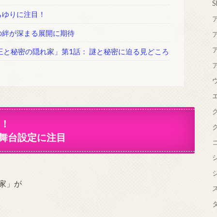
S
ちゆりに注目！
の絆が深まる展開に期待
王と秘密の隠れ家」第1話： 謎と秘密に迫る見どころ
幕！
舞台設定に注目
家」が