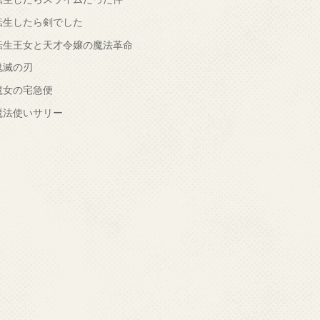
転生したら剣でした
転生王女と天才令嬢の魔法革命
鬼滅の刃
魔女の宅急便
魔法使いサリー