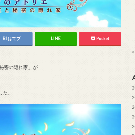
はてブ
Pocket
«
と秘密の隠れ家」が
2
した。
2
2
2
2