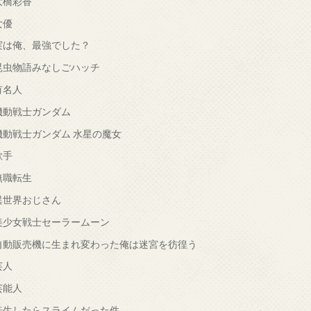
大橋彩香
女優
実は俺、最強でした？
昆虫物語みなしごハッチ
有名人
機動戦士ガンダム
機動戦士ガンダム 水星の魔女
歌手
無職転生
異世界おじさん
美少女戦士セーラームーン
自動販売機に生まれ変わった俺は迷宮を彷徨う
芸人
芸能人
転生したらスライムだった件