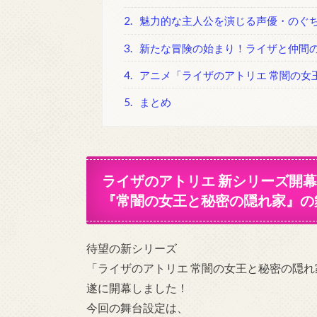
2.
魅力的な主人公を演じる声優・のぐ
3.
新たな冒険の始まり！ライザと仲間
4.
アニメ「ライザのアトリエ 常闇の女
5.
まとめ
ライザのアトリエ 新シリーズ開
『常闇の女王と秘密の隠れ家』の
待望の新シリーズ
「ライザのアトリエ 常闇の女王と秘密の隠れ
遂に開幕しました！
今回の舞台設定は、