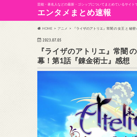
芸能・著名人などの最新・ゴシップについてまとめているサイト
エンタメまとめ速報
HOME
アニメ
『ライザのアトリエ』常闇 の 女王 と 秘
2023.07.05
『ライザのアトリエ』常闇 の 
幕！第1話『錬金術士』感想