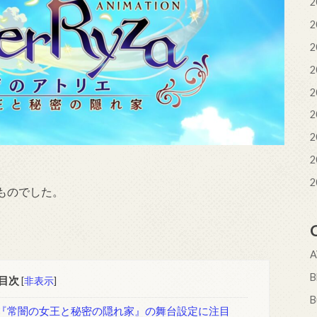
2
2
2
2
2
2
2
2
2
ものでした。
目次
[
非表示
]
B
 『常闇の女王と秘密の隠れ家』の舞台設定に注目