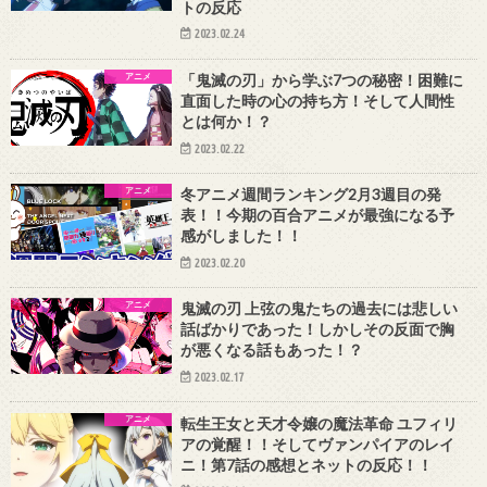
トの反応
2023.02.24
アニメ
「鬼滅の刃」から学ぶ7つの秘密！困難に
直面した時の心の持ち方！そして人間性
とは何か！？
2023.02.22
アニメ
冬アニメ週間ランキング2月3週目の発
表！！今期の百合アニメが最強になる予
感がしました！！
2023.02.20
アニメ
鬼滅の刃 上弦の鬼たちの過去には悲しい
話ばかりであった！しかしその反面で胸
が悪くなる話もあった！？
2023.02.17
アニメ
転生王女と天才令嬢の魔法革命 ユフィリ
アの覚醒！！そしてヴァンパイアのレイ
ニ！第7話の感想とネットの反応！！