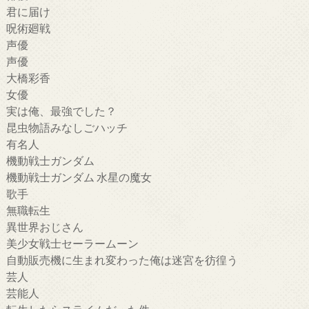
君に届け
呪術廻戦
声優
声優
大橋彩香
女優
実は俺、最強でした？
昆虫物語みなしごハッチ
有名人
機動戦士ガンダム
機動戦士ガンダム 水星の魔女
歌手
無職転生
異世界おじさん
美少女戦士セーラームーン
自動販売機に生まれ変わった俺は迷宮を彷徨う
芸人
芸能人