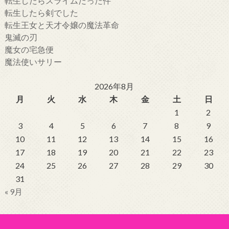
転生したらスライムだった件
転生したら剣でした
転生王女と天才令嬢の魔法革命
鬼滅の刃
魔女の宅急便
魔法使いサリー
2026年8月
月
火
水
木
金
土
日
1
2
3
4
5
6
7
8
9
10
11
12
13
14
15
16
17
18
19
20
21
22
23
24
25
26
27
28
29
30
31
« 9月