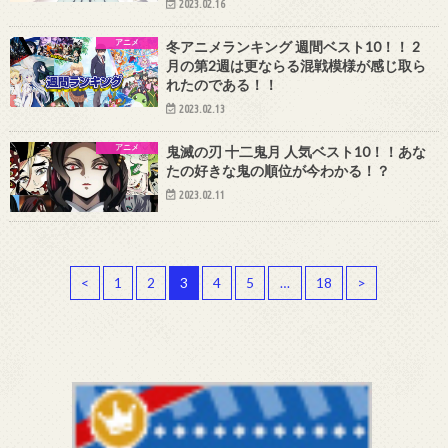
2023.02.16
アニメ
冬アニメランキング 週間ベスト10！！ 2
月の第2週は更ならる混戦模様が感じ取ら
れたのである！！
2023.02.13
アニメ
鬼滅の刃 十二鬼月 人気ベスト10！！あな
たの好きな鬼の順位が今わかる！？
2023.02.11
<
1
2
3
4
5
…
18
>