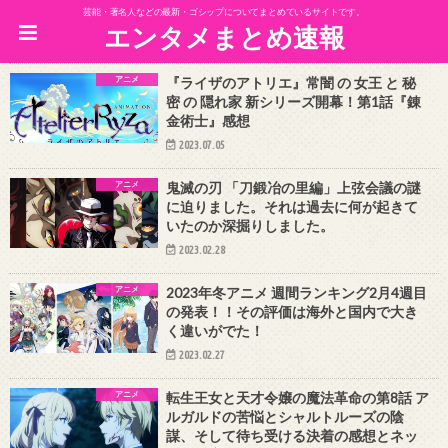
芸能・著名人などの最新・ゴシップについてまとめているサイトです。
エンタメまとめ速報
アニメ
『ライザのアトリエ』常闇 の 女王 と 秘
密 の 隠れ家 新シリーズ開幕！第1話『錬
金術士』感想
2023.07.05
アニメ
鬼滅の刃 「刀鍛冶の里編」上弦会議の謎
に迫りました。それは過去に何が起きて
いたのか深掘りしました。
2023.02.28
アニメ
2023年冬アニメ 週間ランキング2月4週目
の発表！！その評価は海外と国内で大き
く違いがでた！
2023.02.27
アニメ
転生王女と天才令嬢の魔法革命の第8話 ア
ルガルドの苦悩とシャルトルーズの陰
謀、そして待ち受ける決着の感想とネッ