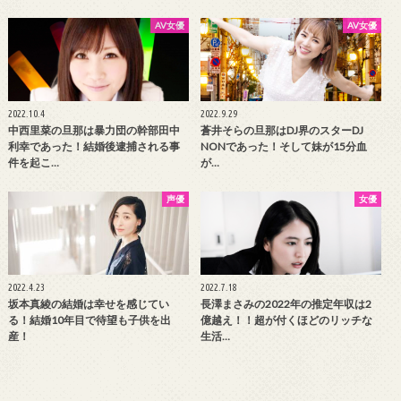
AV女優
AV女優
2022.10.4
2022.9.29
中西里菜の旦那は暴力団の幹部田中
蒼井そらの旦那はDJ界のスターDJ
利幸であった！結婚後逮捕される事
NONであった！そして妹が15分血
件を起こ…
が…
声優
女優
2022.4.23
2022.7.18
坂本真綾の結婚は幸せを感じてい
長澤まさみの2022年の推定年収は2
る！結婚10年目で待望も子供を出
億越え！！超が付くほどのリッチな
産！
生活…