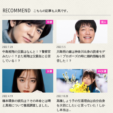
RECOMMEND
こちらの記事も人気です。
俳優
芸人
2022.7.20
2022.5.5
中島裕翔の父親はなんと！？警察官
川島明の嫁は神奈川出身の読者モデ
みたい！？また裕翔は父親似と公言
ル！プロポーズの時に婚約指輪を拒
している！？
否した！？
女優
AV女優
2022.4.19
2022.10.28
橋本環奈の彼氏は？その本命とは噂
高橋しょう子の引退理由は自分自身
と真相について徹底調査しました。
を大切にしたいと言っていた！しか
し本当は…