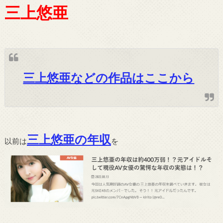
三上悠亜
三上悠亜などの作品はここから
三上悠亜の年収
以前は
を