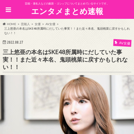
芸能・著名人などの最新・ゴシップについてまとめているサイトです。
エンタメまとめ速報
HOME
芸能人
女優
AV女優
三上悠亜の本名はSKE48所属時にだしていた事実！！また近々本名、鬼頭桃菜に戻すかもしれ
ない！！
2022.08.27
AV女優
三上悠亜の本名はSKE48所属時にだしていた事
実！！また近々本名、鬼頭桃菜に戻すかもしれな
い！！