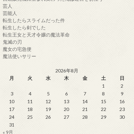
芸人
芸能人
転生したらスライムだった件
転生したら剣でした
転生王女と天才令嬢の魔法革命
鬼滅の刃
魔女の宅急便
魔法使いサリー
2026年8月
月
火
水
木
金
土
日
1
2
3
4
5
6
7
8
9
10
11
12
13
14
15
16
17
18
19
20
21
22
23
24
25
26
27
28
29
30
31
« 9月