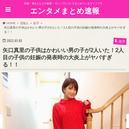
芸能・著名人などの最新・ゴシップについてまとめているサイトです。
エンタメまとめ速報
HOME
芸能人
歌手
矢口真里の子供はかわいい男の子が2人いた！2人目の子供の妊娠の発表時の大炎上がヤバすぎ
る！！
2022.05.03
歌手
矢口真里の子供はかわいい男の子が2人いた！2人
目の子供の妊娠の発表時の大炎上がヤバすぎ
る！！