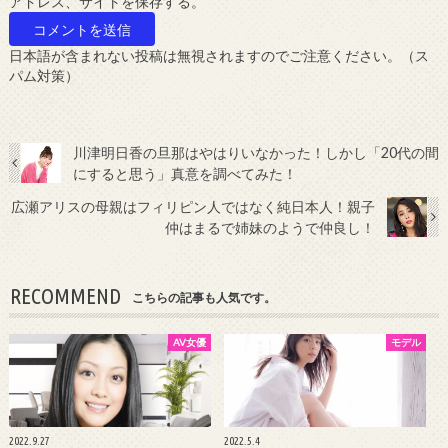
アドレス、サイトを保存する。
日本語が含まれない投稿は無視されますのでご注意ください。（ス
パム対策）
川津明日香の旦那はやはりいなかった！しかし「20代の間
にすると思う」真意を調べてみた！
広瀬アリスの母親はフィリピン人ではなく純日本人！親子
仲はまるで姉妹のようで仲良し！
RECOMMEND
こちらの記事も人気です。
AV女優
モデル
2022.9.27
2022.5.4