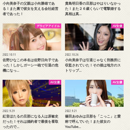
小向美奈子の父親は小向勝雄であ
貴島明日香の旦那はやはりいなかっ
る！また裏で彼女を支える会社経営
た！また２６歳くらいで電撃婚する
者であった！
真相は真…
グラビアアイドル
AV女優
2022.10.11
2022.10.26
佐野ひなこの本名は佐野日向子であ
小向美奈子は引退じゃなく刑務所に
った！しかしガーシー砲で引退の危
収監されていた！その後は地方のス
機になっ…
トリップ…
AV女優
AV女優
2022.9.29
2022.9.21
紅音ほたるの旦那になる人は原敏史
篠田あゆみは旦那を「こっこ」と愛
だった！それは婚約者で最後を看取
称で呼んでいた！また彼女の
ったので…
YouTube…