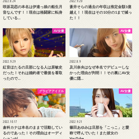
2022.8.24
2022.9.20
咲坂花恋の本名は伊達っ娘の船生月
蒼井そらの過去の年収は推定金額1億
音なんです！！現在は格闘家に転身
越え！！現在はその10分の1まで減っ
している…
た！！
AV女優
AV女優
2022.9.29
2022.8.9
紅音ほたるの旦那になる人は原敏史
及川奈央はなぜ本名でデビューしな
だった！それは婚約者で最後を看取
かった理由が判明！！その裏にAV女
ったので…
優に隠…
グラビアアイドル
AV女優
2022.10.17
2022.9.21
倉科カナは本名のままで活動してい
篠田あゆみは旦那を「こっこ」と愛
るのであった！その理由はオーディ
称で呼んでいた！また彼女の
ションが…
YouTube…