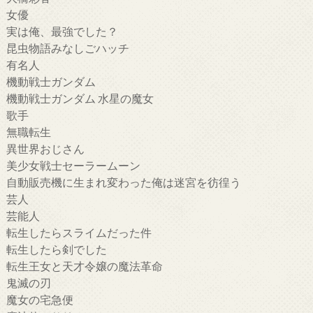
女優
実は俺、最強でした？
昆虫物語みなしごハッチ
有名人
機動戦士ガンダム
機動戦士ガンダム 水星の魔女
歌手
無職転生
異世界おじさん
美少女戦士セーラームーン
自動販売機に生まれ変わった俺は迷宮を彷徨う
芸人
芸能人
転生したらスライムだった件
転生したら剣でした
転生王女と天才令嬢の魔法革命
鬼滅の刃
魔女の宅急便