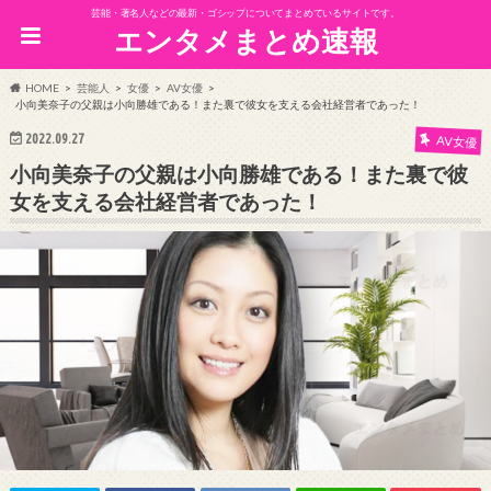
芸能・著名人などの最新・ゴシップについてまとめているサイトです。
エンタメまとめ速報
HOME
芸能人
女優
AV女優
小向美奈子の父親は小向勝雄である！また裏で彼女を支える会社経営者であった！
2022.09.27
AV女優
小向美奈子の父親は小向勝雄である！また裏で彼
女を支える会社経営者であった！