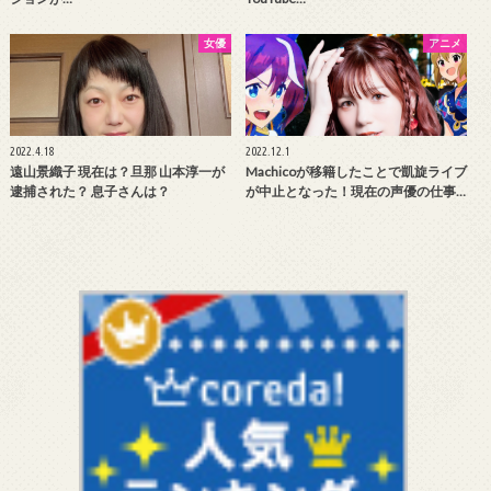
女優
アニメ
2022.4.18
2022.12.1
遠山景織子 現在は？旦那 山本淳一が
Machicoが移籍したことで凱旋ライブ
逮捕された？ 息子さんは？
が中止となった！現在の声優の仕事…