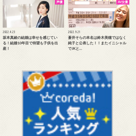
声優
AV女優
2022.4.23
2022.9.21
坂本真綾の結婚は幸せを感じてい
蒼井そらの本名は鈴木美穂ではなく
る！結婚10年目で待望も子供を出
純子と公表した！！またイニシャル
産！
でJKと…