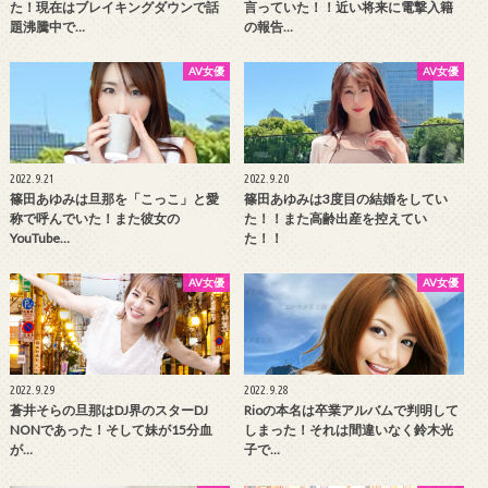
た！現在はブレイキングダウンで話
言っていた！！近い将来に電撃入籍
題沸騰中で…
の報告…
AV女優
AV女優
2022.9.21
2022.9.20
篠田あゆみは旦那を「こっこ」と愛
篠田あゆみは3度目の結婚をしてい
称で呼んでいた！また彼女の
た！！また高齢出産を控えてい
YouTube…
た！！
AV女優
AV女優
2022.9.29
2022.9.28
蒼井そらの旦那はDJ界のスターDJ
Rioの本名は卒業アルバムで判明して
NONであった！そして妹が15分血
しまった！それは間違いなく鈴木光
が…
子で…