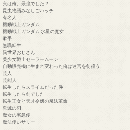
実は俺、最強でした？
昆虫物語みなしごハッチ
有名人
機動戦士ガンダム
機動戦士ガンダム 水星の魔女
歌手
無職転生
異世界おじさん
美少女戦士セーラームーン
自動販売機に生まれ変わった俺は迷宮を彷徨う
芸人
芸能人
転生したらスライムだった件
転生したら剣でした
転生王女と天才令嬢の魔法革命
鬼滅の刃
魔女の宅急便
魔法使いサリー