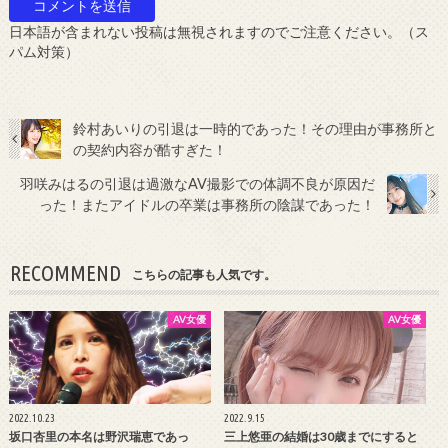
日本語が含まれない投稿は無視されますのでご注意ください。（ス
パム対策）
鈴村あいりの引退は一時的であった！その理由が事務所と
の契約内容が酷すぎた！
羽咲みはるの引退は過激なAV撮影での体調不良が原因だ
った！またアイドルの卒業は事務所の陰謀であった！
RECOMMEND
こちらの記事も人気です。
AV女優
AV女優
2022.10.23
2022.9.15
坂口杏里の本名は野沢瑞恵であっ
三上悠亜の結婚は30歳までにすると