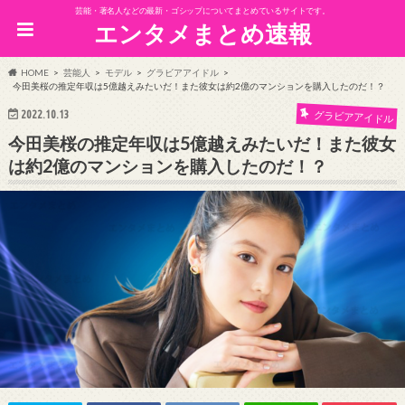
芸能・著名人などの最新・ゴシップについてまとめているサイトです。
エンタメまとめ速報
HOME
芸能人
モデル
グラビアアイドル
今田美桜の推定年収は5億越えみたいだ！また彼女は約2億のマンションを購入したのだ！？
2022.10.13
グラビアアイドル
今田美桜の推定年収は5億越えみたいだ！また彼女
は約2億のマンションを購入したのだ！？