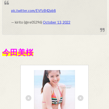
pic.twitter.com/EVfzB42pb8
— kirito (@re05296)
October 13, 2022
今田美桜