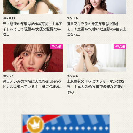
2022.8.13
2022.9.12
三上悠亜の年収は約400万弱！？元ア
明日花キララの推定年収は4億越
イドルそして現役AV女優の驚愕な年
え！！生涯AVで稼いだ金額の4倍以上
収…
になっ…
AV女優
AV女優
2022.9.7
2022.8.17
深田えいみの本名は人気YouTuberの
上原亜衣の年収はサラリーマンの32
ヒカルは知っている！！謎に包まれ…
倍！！元人気AV女優で多彩な才能が
その…