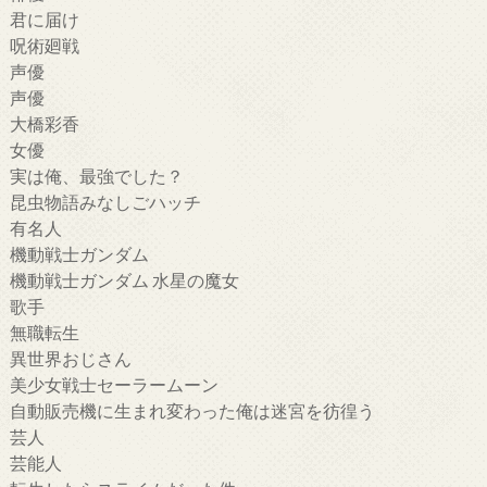
君に届け
呪術廻戦
声優
声優
大橋彩香
女優
実は俺、最強でした？
昆虫物語みなしごハッチ
有名人
機動戦士ガンダム
機動戦士ガンダム 水星の魔女
歌手
無職転生
異世界おじさん
美少女戦士セーラームーン
自動販売機に生まれ変わった俺は迷宮を彷徨う
芸人
芸能人