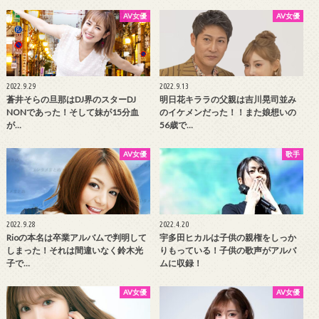
AV女優
AV女優
2022.9.29
2022.9.13
蒼井そらの旦那はDJ界のスターDJ
明日花キララの父親は吉川晃司並み
NONであった！そして妹が15分血
のイケメンだった！！また娘想いの
が…
56歳で…
AV女優
歌手
2022.9.28
2022.4.20
Rioの本名は卒業アルバムで判明して
宇多田ヒカルは子供の親権をしっか
しまった！それは間違いなく鈴木光
りもっている！子供の歌声がアルバ
子で…
ムに収録！
AV女優
AV女優