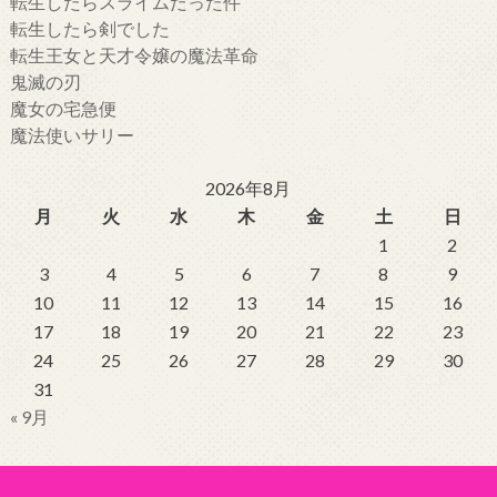
転生したらスライムだった件
転生したら剣でした
転生王女と天才令嬢の魔法革命
鬼滅の刃
魔女の宅急便
魔法使いサリー
2026年8月
月
火
水
木
金
土
日
1
2
3
4
5
6
7
8
9
10
11
12
13
14
15
16
17
18
19
20
21
22
23
24
25
26
27
28
29
30
31
« 9月