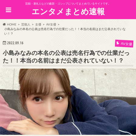
芸能・著名人などの最新・ゴシップについてまとめているサイトです。
エンタメまとめ速報
HOME
芸能人
女優
AV女優
小島みなみの本名の公表は売名行為での仕業だった！！本当の名前はまだ公表されていな
い！？
2022.09.16
AV女優
小島みなみの本名の公表は売名行為での仕業だっ
た！！本当の名前はまだ公表されていない！？