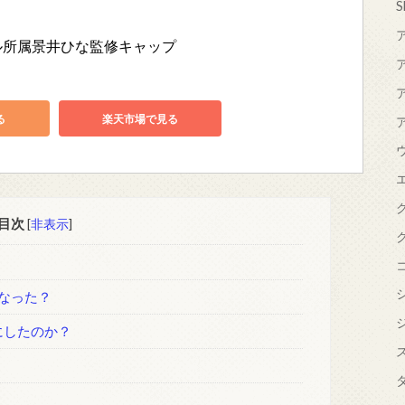
S
ル所属景井ひな監修キャップ
る
楽天市場で見る
目次
[
非表示
]
なった？
にしたのか？
？