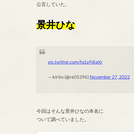
公言していた。
景井ひな
pic.twitter.com/hzLvFdIaXr
— kirito (@re05296)
November 27, 2022
今回はそんな景井ひなの本名に
ついて調べていました。