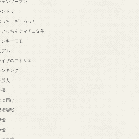
チェンソーマン
バンドリ
ぼっち・ざ・ろっく！
まいっちんぐマチコ先生
ミンキーモモ
モデル
ライザのアトリエ
ランキング
一般人
俳優
君に届け
呪術廻戦
声優
声優