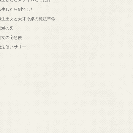
転生したら剣でした
転生王女と天才令嬢の魔法革命
鬼滅の刃
魔女の宅急便
魔法使いサリー