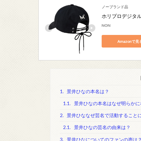
ノーブランド品
ホリプロデジタ
NON
Amazonで見
1.
景井ひなの本名は？
1.1.
景井ひなの本名はなぜ明らかに
2.
景井ひななぜ芸名で活動すること
2.1.
景井ひなの芸名の由来は？
3.
景井ひなについてのファンの声は