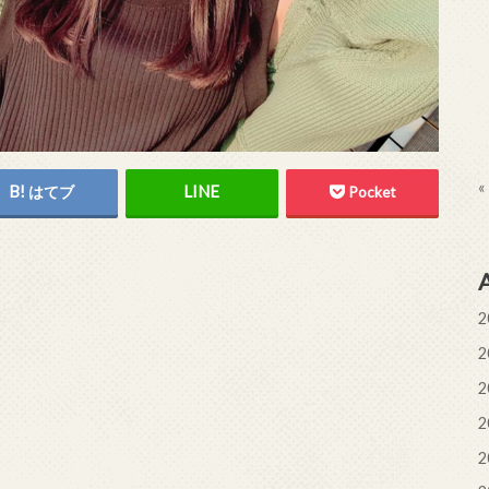
«
はてブ
Pocket
2
2
2
2
2