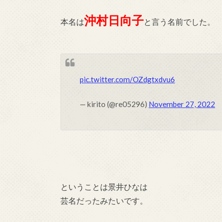
沖村日向子
本名は
と言う名前でした。
pic.twitter.com/OZdgtxdvu6
— kirito (@re05296)
November 27, 2022
ということは景井ひなは
芸名だったみたいです。