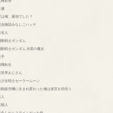
大橋彩香
女優
実は俺、最強でした？
昆虫物語みなしごハッチ
有名人
機動戦士ガンダム
機動戦士ガンダム 水星の魔女
歌手
無職転生
異世界おじさん
美少女戦士セーラームーン
自動販売機に生まれ変わった俺は迷宮を彷徨う
芸人
芸能人
転生したらスライムだった件