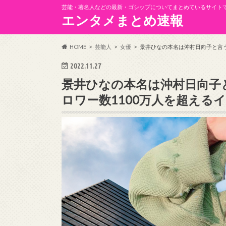
芸能・著名人などの最新・ゴシップについてまとめているサイト
エンタメまとめ速報
HOME
芸能人
女優
景井ひなの本名は沖村日向子と言う
2022.11.27
景井ひなの本名は沖村日向子と
ロワー数1100万人を超える