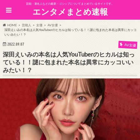
芸能・著名人などの最新・ゴシップについてまとめているサイトです。
エンタメまとめ速報
HOME
芸能人
女優
AV女優
深田えいみの本名は人気YouTuberのヒカルは知っている！！謎に包まれた本名は異常にカッコ
いいみたい！？
2022.09.07
AV女優
深田えいみの本名は人気YouTuberのヒカルは知っ
ている！！謎に包まれた本名は異常にカッコいい
みたい！？