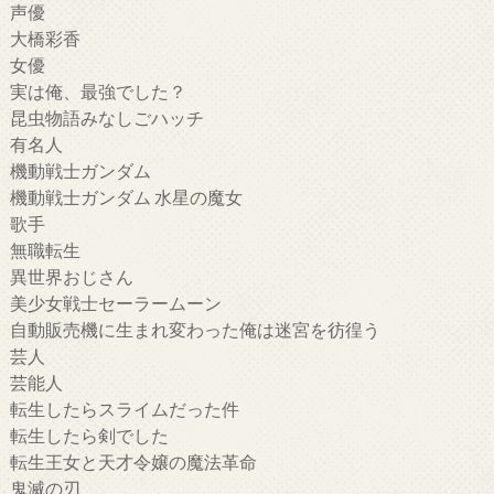
声優
大橋彩香
女優
実は俺、最強でした？
昆虫物語みなしごハッチ
有名人
機動戦士ガンダム
機動戦士ガンダム 水星の魔女
歌手
無職転生
異世界おじさん
美少女戦士セーラームーン
自動販売機に生まれ変わった俺は迷宮を彷徨う
芸人
芸能人
転生したらスライムだった件
転生したら剣でした
転生王女と天才令嬢の魔法革命
鬼滅の刃