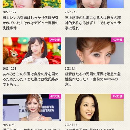
2022.10.25
2022.9.16
楓カレンの引退はしっかり伏線が引
三上悠亜の旦那になる人は彼女の精
かれていた！それはデビュー当初の
神的支柱なるはず！！それが今の仕
失踪事件…
事に現れ…
AV女優
AV女優
2022.10.24
2022.8.11
あべみかこの引退は自身の身を固め
紅音ほたるの死因の原因は喘息の急
るためだった！また裏では彼氏絡み
性発作だった！！生前のTwitterの
でもあっ…
意…
AV女優
AV女優
2022.8.23
2022.8.16