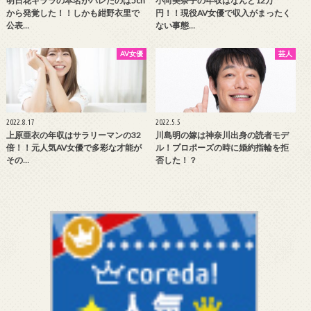
明日花キララの本名がバレたのは5ch
小向美奈子の年収はなんと12万
から発覚した！！しかも紺野衣里で
円！！現役AV女優で収入がまったく
公表…
ない事態…
AV女優
芸人
2022.8.17
2022.5.5
上原亜衣の年収はサラリーマンの32
川島明の嫁は神奈川出身の読者モデ
倍！！元人気AV女優で多彩な才能が
ル！プロポーズの時に婚約指輪を拒
その…
否した！？