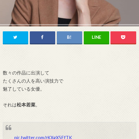
数々の作品に出演して
たくさんの人を高い演技力で
魅了している女優。
それは
松本若菜
。
pic.twitter.com/zKXgX5EfTK