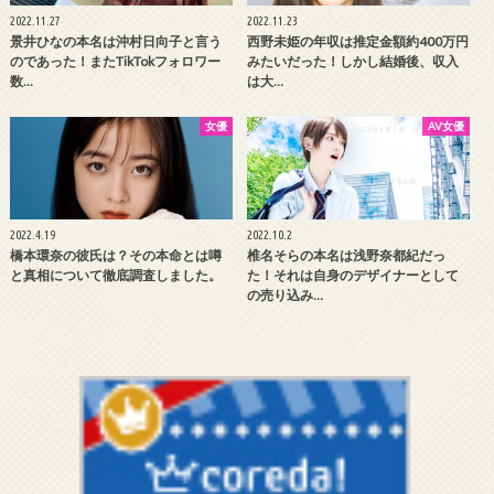
2022.11.27
2022.11.23
景井ひなの本名は沖村日向子と言う
西野未姫の年収は推定金額約400万円
のであった！またTikTokフォロワー
みたいだった！しかし結婚後、収入
数…
は大…
女優
AV女優
2022.4.19
2022.10.2
橋本環奈の彼氏は？その本命とは噂
椎名そらの本名は浅野奈都紀だっ
と真相について徹底調査しました。
た！それは自身のデザイナーとして
の売り込み…