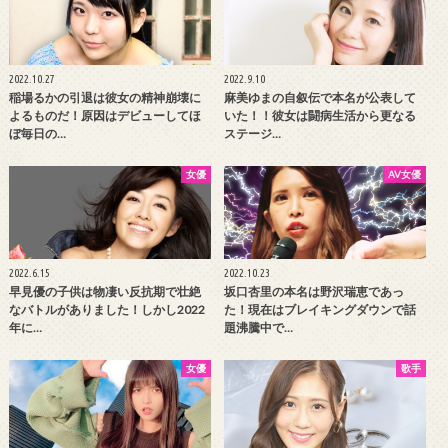
2022.10.27
2022.9.10
稲場るかの引退は彼女の精神崩壊に
麻美ゆまの自叙伝で本名が公表して
よるものだ！原因はデビューしてほ
いた！！彼女は闘病生活から更なる
ぼ毎日の…
ステージ…
女優
AV女優
2022.6.15
2022.10.23
早見優の子供は物凄い反抗期で壮絶
坂口杏里の本名は野沢瑞恵であっ
なバトルがありました！しかし2022
た！現在はブレイキングダウンで話
年に…
題沸騰中で…
女優
歌手