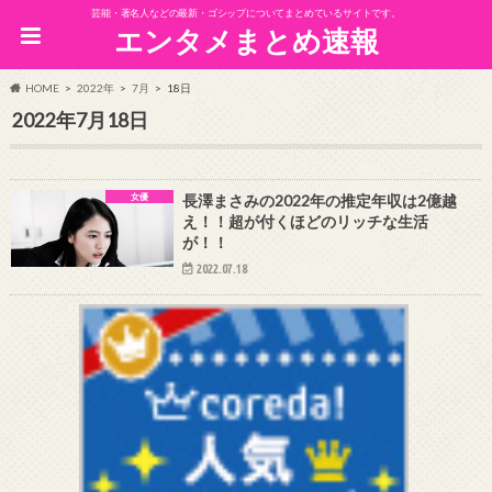
芸能・著名人などの最新・ゴシップについてまとめているサイトです。
エンタメまとめ速報
HOME
2022年
7月
18日
2022年7月18日
女優
長澤まさみの2022年の推定年収は2億越
え！！超が付くほどのリッチな生活
が！！
2022.07.18