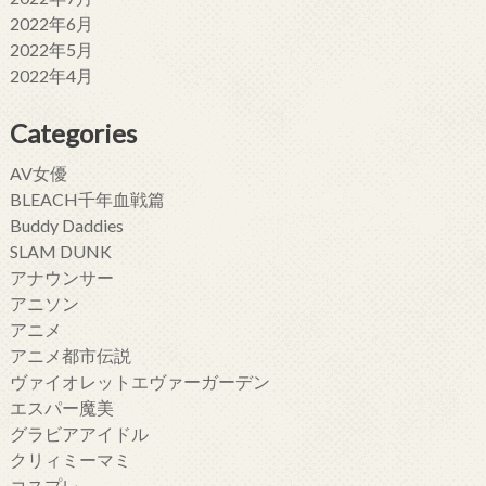
2022年6月
2022年5月
2022年4月
Categories
AV女優
BLEACH千年血戦篇
Buddy Daddies
SLAM DUNK
アナウンサー
アニソン
アニメ
アニメ都市伝説
ヴァイオレットエヴァーガーデン
エスパー魔美
グラビアアイドル
クリィミーマミ
コスプレ