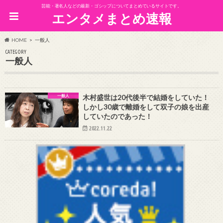
芸能・著名人などの最新・ゴシップについてまとめているサイトです。
エンタメまとめ速報
HOME
一般人
CATEGORY
一般人
一般人
木村盛世は20代後半で結婚をしていた！
しかし30歳で離婚をして双子の娘を出産
していたのであった！
2022.11.22