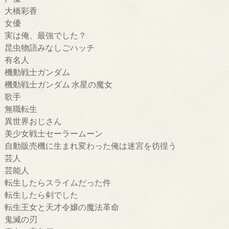
大橋彩香
女優
実は俺、最強でした？
昆虫物語みなしごハッチ
有名人
機動戦士ガンダム
機動戦士ガンダム 水星の魔女
歌手
無職転生
異世界おじさん
美少女戦士セーラームーン
自動販売機に生まれ変わった俺は迷宮を彷徨う
芸人
芸能人
転生したらスライムだった件
転生したら剣でした
転生王女と天才令嬢の魔法革命
鬼滅の刃