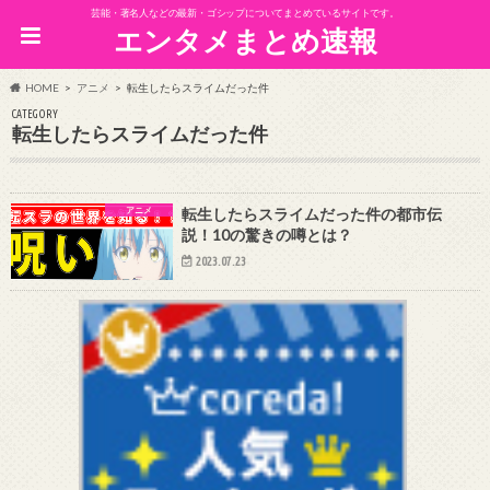
芸能・著名人などの最新・ゴシップについてまとめているサイトです。
エンタメまとめ速報
HOME
アニメ
転生したらスライムだった件
CATEGORY
転生したらスライムだった件
アニメ
転生したらスライムだった件の都市伝
説！10の驚きの噂とは？
2023.07.23