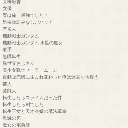
大橋彩香
女優
実は俺、最強でした？
昆虫物語みなしごハッチ
有名人
機動戦士ガンダム
機動戦士ガンダム 水星の魔女
歌手
無職転生
異世界おじさん
美少女戦士セーラームーン
自動販売機に生まれ変わった俺は迷宮を彷徨う
芸人
芸能人
転生したらスライムだった件
転生したら剣でした
転生王女と天才令嬢の魔法革命
鬼滅の刃
魔女の宅急便