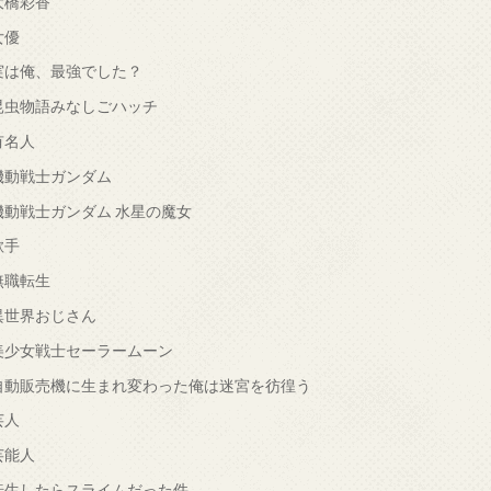
大橋彩香
女優
実は俺、最強でした？
昆虫物語みなしごハッチ
有名人
機動戦士ガンダム
機動戦士ガンダム 水星の魔女
歌手
無職転生
異世界おじさん
美少女戦士セーラームーン
自動販売機に生まれ変わった俺は迷宮を彷徨う
芸人
芸能人
転生したらスライムだった件