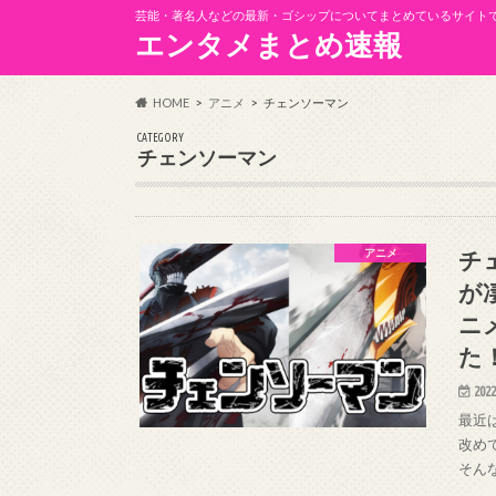
芸能・著名人などの最新・ゴシップについてまとめているサイト
エンタメまとめ速報
HOME
アニメ
チェンソーマン
CATEGORY
チェンソーマン
チ
アニメ
が
ニ
た
2022
最近
改め
そん