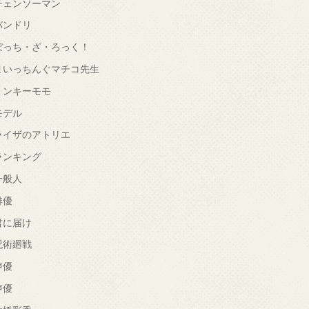
チェンソーマン
バンドリ
ぼっち・ざ・ろっく！
まいっちんぐマチコ先生
ミンキーモモ
モデル
ライザのアトリエ
ランキング
一般人
俳優
君に届け
呪術廻戦
声優
声優