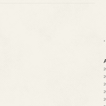
«
2
2
2
2
2